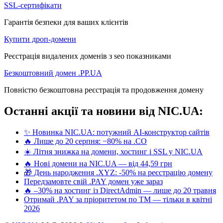
SSL-сертифікати
Гарантія безпеки для ваших клієнтів
Купити дроп-домени
Реєстрація видалених доменів з seo показниками
Безкоштовний домен .PP.UA
Повністю безкоштовна реєстрація та продовження домену
Останні акції та новини від NIC.UA:
✨ Новинка NIC.UA: потужний AI-конструктор сайтів
🔥 Лише до 20 серпня: −80% на .CO
☀️ Літня знижка на домени, хостинг і SSL у NIC.UA
🔥 Нові домени на NIC.UA — від 44,59 грн
🎁 День народження .XYZ: -50% на реєстрацію домену
Передзамовте свій .PAY домен уже зараз
🔥 –30% на хостинг із DirectAdmin — лише до 20 травня
Отримай .PAY за пріоритетом по ТМ — тільки в квітні
2026